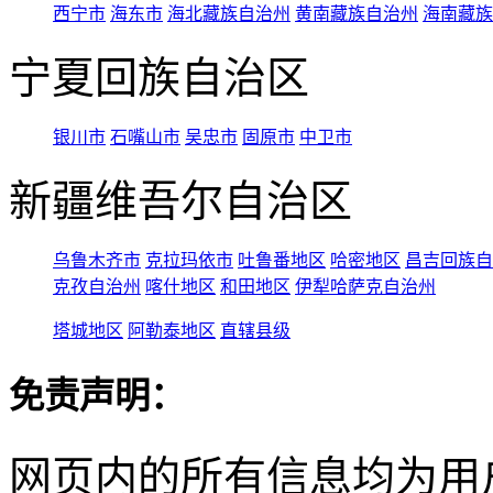
西宁市
海东市
海北藏族自治州
黄南藏族自治州
海南藏族
宁夏回族自治区
银川市
石嘴山市
吴忠市
固原市
中卫市
新疆维吾尔自治区
乌鲁木齐市
克拉玛依市
吐鲁番地区
哈密地区
昌吉回族自
克孜自治州
喀什地区
和田地区
伊犁哈萨克自治州
塔城地区
阿勒泰地区
直辖县级
免责声明：
网页内的所有信息均为用