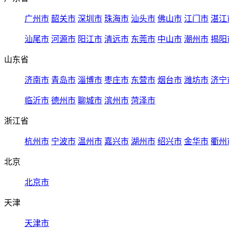
广州市
韶关市
深圳市
珠海市
汕头市
佛山市
江门市
湛江
汕尾市
河源市
阳江市
清远市
东莞市
中山市
潮州市
揭阳
山东省
济南市
青岛市
淄博市
枣庄市
东营市
烟台市
潍坊市
济宁
临沂市
德州市
聊城市
滨州市
菏泽市
浙江省
杭州市
宁波市
温州市
嘉兴市
湖州市
绍兴市
金华市
衢州
北京
北京市
天津
天津市