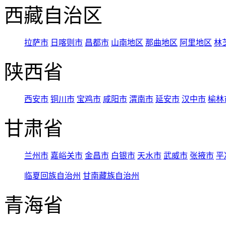
西藏自治区
拉萨市
日喀则市
昌都市
山南地区
那曲地区
阿里地区
林
陕西省
西安市
铜川市
宝鸡市
咸阳市
渭南市
延安市
汉中市
榆林
甘肃省
兰州市
嘉峪关市
金昌市
白银市
天水市
武威市
张掖市
平
临夏回族自治州
甘南藏族自治州
青海省