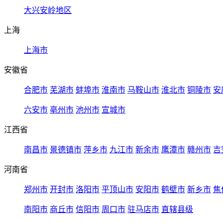
大兴安岭地区
上海
上海市
安徽省
合肥市
芜湖市
蚌埠市
淮南市
马鞍山市
淮北市
铜陵市
安
六安市
亳州市
池州市
宣城市
江西省
南昌市
景德镇市
萍乡市
九江市
新余市
鹰潭市
赣州市
吉
河南省
郑州市
开封市
洛阳市
平顶山市
安阳市
鹤壁市
新乡市
焦
南阳市
商丘市
信阳市
周口市
驻马店市
直辖县级