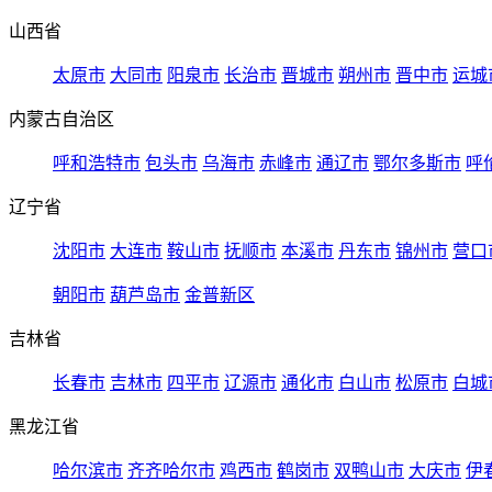
山西省
太原市
大同市
阳泉市
长治市
晋城市
朔州市
晋中市
运城
内蒙古自治区
呼和浩特市
包头市
乌海市
赤峰市
通辽市
鄂尔多斯市
呼
辽宁省
沈阳市
大连市
鞍山市
抚顺市
本溪市
丹东市
锦州市
营口
朝阳市
葫芦岛市
金普新区
吉林省
长春市
吉林市
四平市
辽源市
通化市
白山市
松原市
白城
黑龙江省
哈尔滨市
齐齐哈尔市
鸡西市
鹤岗市
双鸭山市
大庆市
伊