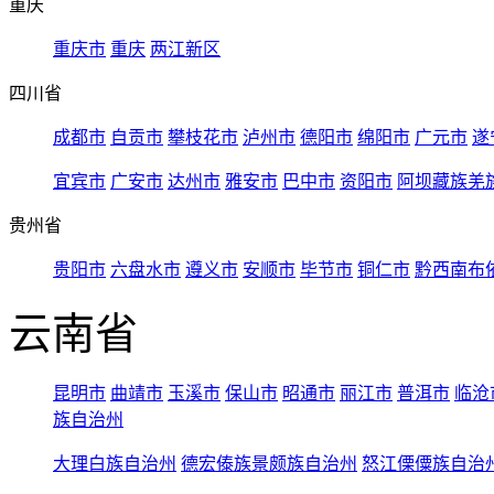
重庆
重庆市
重庆
两江新区
四川省
成都市
自贡市
攀枝花市
泸州市
德阳市
绵阳市
广元市
遂
宜宾市
广安市
达州市
雅安市
巴中市
资阳市
阿坝藏族羌
贵州省
贵阳市
六盘水市
遵义市
安顺市
毕节市
铜仁市
黔西南布
云南省
昆明市
曲靖市
玉溪市
保山市
昭通市
丽江市
普洱市
临沧
族自治州
大理白族自治州
德宏傣族景颇族自治州
怒江傈僳族自治